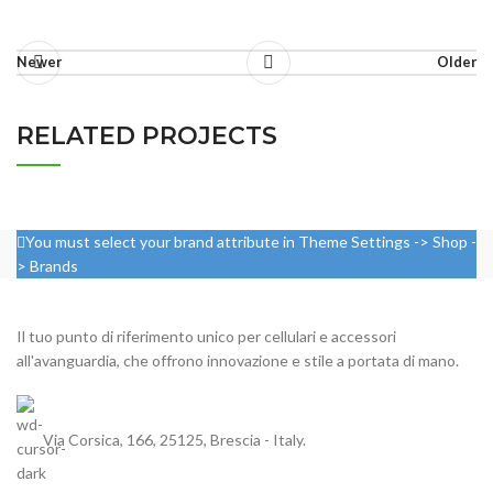
Newer
Older
RELATED PROJECTS
RHONCUS QUISQUE SOLLICITUDIN
You must select your brand attribute in Theme Settings -> Shop -
DECOR
> Brands
Il tuo punto di riferimento unico per cellulari e accessori
all'avanguardia, che offrono innovazione e stile a portata di mano.
Via Corsica, 166, 25125, Brescia - Italy.