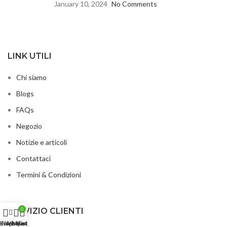
January 10, 2024
No Comments
LINK UTILI
Chi siamo
Blogs
FAQs
Negozio
Notizie e articoli
Contattaci
Termini & Condizioni
SERVIZIO CLIENTI
0
Shop
Sidebar
Wishlist
My account
Cart